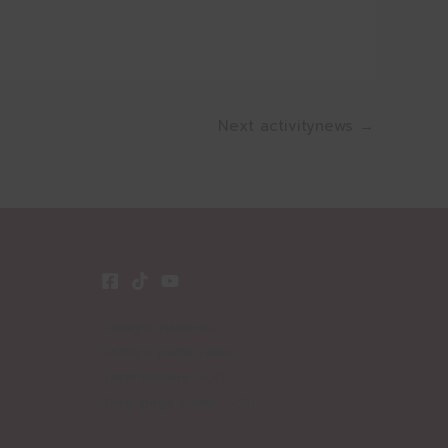
Next activitynews
→
Today's visitors:
0
Today's page views
0
Total visitors
16,857
Total page views
27,017