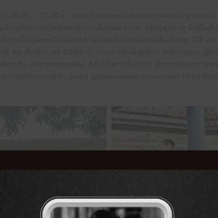
เวลา 08.00 – 17.00 น. สถานคุ้มครองและพัฒนาคนพิการการุณยเวศ
เลือกตั้งกลางสำหรับคนพิการหรือทุพพลภาพ หรือผู้สูงอายุ ซึ่งเป็นที่เ
ยในวันนี้มีผู้ลงทะเบียนขอใช้สิทธิ์เลือกตั้งล่วงหน้าทั้งสิ้นจำนวน 
45 คน ทั้งนี้ในเวลา 09.00 น. นางสาวพิมพ์สุทธิชา โชติชินเกษม ผู้อ
ลือกตั้ง สคพ.การุณยเวศม์ ซึ่งได้รับการชื่นชมว่า มีการเตรียมความพร้
อย โดยมีนางบุญสิตา กันพูล ผู้ปกครองสคพ.การุณยเวศม์ ให้การต้อ