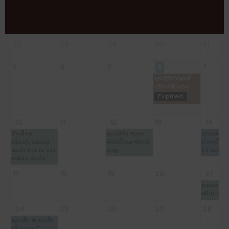
จ
อ
พ
พฤ
ศ
27
28
29
30
31
3
4
5
6
7
คุณฐิติกาญจน์
บริจาคสิ่งของ
Expired
10
11
12
13
14
ร้านล็อค
คุณเบิร์ด สมทบ
คุณชลลดา 
เตียง(บางแสน)
ผัดซีอิ๊วและผัดหมี่
ก๋วยเตี๋ยว 
ส้มตำ ไก่ย่าง ข้าว
ชมพู
ไก่ ดนตรี
เหนียว ต้มจืด
17
18
19
20
21
บ.เคแอล (
แป๋น) เลี้
24
25
26
27
28
คุณเล็ก สมทบมื้อ
เย็น+ดนตรี