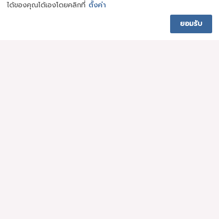
ได้ของคุณได้เองโดยคลิกที่
ตั้งค่า
การจัดเลี้ยงอาหารท่านสามารถตรวจดูวันจองเลี้ยงได้ที่ปฏิทินจัด
เลี้ยงอาหารในหน้าหลักของเว็บไซต์ และท่านสามารถโทรศัพท์มาจองเลี้ยง
ยอมรับ
ด้วยตนเองที่เบอร์ 038241741-2
กรุณาติดต่อจองเลี้ยงก่อน 7 วันทำการค่ะ
แชร์เลย
ที่อยู่: 105 หมู่ที่ 3 ถนนสุขุมวิท
ตำบลบางละมุง อำเภอบางละมุง จังหวัดชลบุรี 20150
โทรศัพท์: 038-241741-2 แฟกซ์: 038-240137
อีเมล์:
karunyawet@dep.go.th