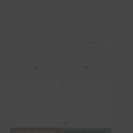
กันยายน
ส
อา
1
2
8
9
คุณนพคุณ ทอดสนิท และ
คุณนวพร แจกน้ำและขนม