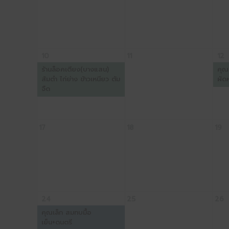
10
11
12
ร้านล็อคเตียง(บางแสน)
คุณ
ส้มตำ ไก่ย่าง ข้าวเหนียว ต้ม
ผัดห
จืด
17
18
19
24
25
26
คุณเล็ก สมทบมื้อ
เย็น+ดนตรี