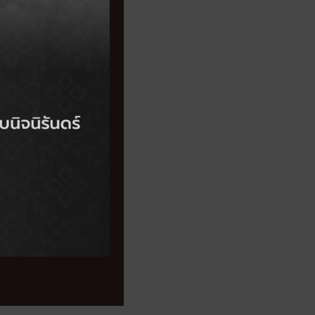
รภาครัฐที่ดีกว่า”