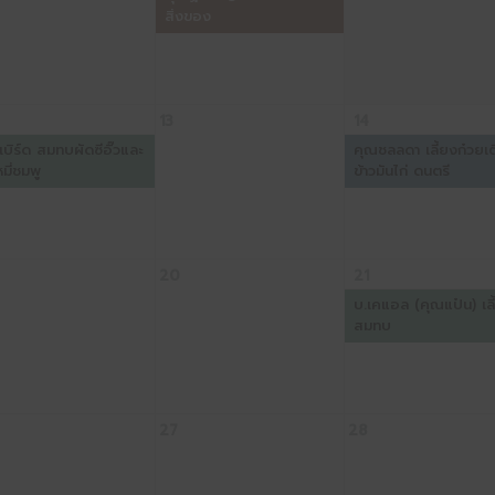
สิ่งของ
13
14
เบิร์ด สมทบผัดซีอิ๊วและ
คุณชลลดา เลี้ยงก๋วยเต
มี่ชมพู
ข้าวมันไก่ ดนตรี
20
21
บ.เคแอล (คุณแป๋น) เลี
สมทบ
27
28