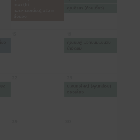
คณะ (ไก่
คุณจิรสา (ก๋วยเตี๋ยว)
ทอด+ก๋วยเตี๋ยว),บริจาค
สิ่งของ
15
16
ี๋ยว
คุณชมพู่ แจกขนมแซนวิช
น้ำอัดลม
22
23
้ยง
บ.หนองใหญ่ (คุณหน่อย)
จองเลี้ยง
29
30