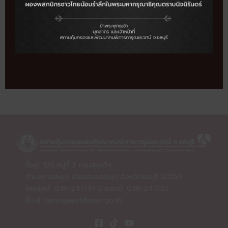
ค่านิยม
ปฏิบัติต่อผู้รับบริการด้วยความเสมอภาคดูแลดุจญาติมิตรดั่งครอบครัว
1,245
จำนวนผู้เข้าชม
Next about
→
ที่อยู่: 105 หมู่ที่ 3 ถนนสุขุมวิท
ตำบลบางละมุง อำเภอบางละมุง จังหวัดชลบุรี 20150
โทรศัพท์: 038-241741-2 แฟกซ์: 038-240137
อีเมล์:
karunyawet@dep.go.th