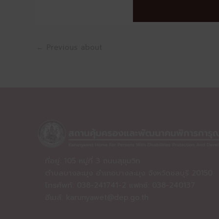
←
Previous about
ที่อยู่: 105 หมู่ที่ 3 ถนนสุขุมวิท
ตำบลบางละมุง อำเภอบางละมุง จังหวัดชลบุรี 20150
โทรศัพท์: 038-241741-2 แฟกซ์: 038-240137
อีเมล์:
karunyawet@dep.go.th