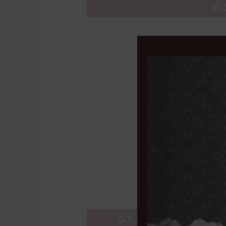
หั
งานกายภาพบำบัด