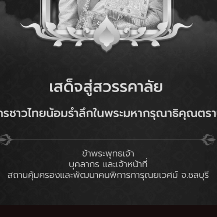
ี
นางสาวอัญชลี เอี่ยมโอภาส
พนักงานบริการ