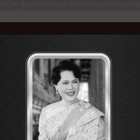
วหน้ากลุ่มส่งเสริมและพัฒนาศักยภาพคนพิ
นางนันท์นภัส มีบุญ
เจ้าพนักงานอาชีวบำบัดชำนาญงาน
อาชีวบำบัด