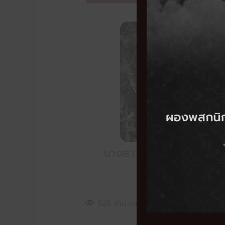
นางสาวญาณิศา มุ่งหามณ
นักกายภาพบำบัด
925
จำนวนผู้เข้าชม