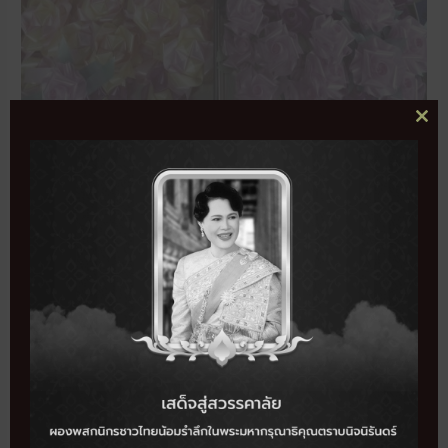
CL
จัดจำหน่ายเหรียญโปรย
THI
MO
ทาน ผลิตภัณฑ์ฝีมือโดย
คนพิการ
สนใจติดต่อสอบถามได้ที่
038-241741-2 หรือ 038-
240137
กดเพื่อช็อปปิ้ง
ผลิตภัณฑ์
533
จำนวนผู้เข้าชม
แชร์เลย