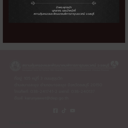
←
Previous prnews
Next prnews
→
ที่อยู่: 105 หมู่ที่ 3 ถนนสุขุมวิท
ตำบลบางละมุง อำเภอบางละมุง จังหวัดชลบุรี 20150
โทรศัพท์: 038-241741-2 แฟกซ์: 038-240137
อีเมล์:
karunyawet@dep.go.th
Today's visitors:
7