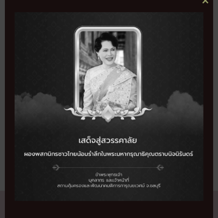
CL
ขนม 20-30 แพ็ค
THI
MO
ถึงประมาณ 10 โมง
SHARE THIS EVENT