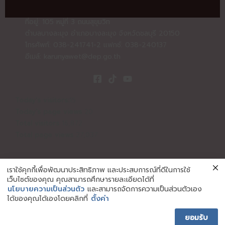
ที่อยู่: 105 หมู่ที่ 3 ถนนสุขุมวิท
ตำบลบางละมุง อำเภอบางละมุง จังหวัดชลบุรี 20150
โทรศัพท์: 038-241741-2 แฟกซ์: 038-240137
อีเมล์:
karunyawet@dep.go.th
Today's visitors:
15
Today's page views
20
Total visitors
16,872
Total page views
27,037
เราใช้คุกกี้เพื่อพัฒนาประสิทธิภาพ และประสบการณ์ที่ดีในการใช้
เว็บไซต์ของคุณ คุณสามารถศึกษารายละเอียดได้ที่
นโยบายความเป็นส่วนตัว
และสามารถจัดการความเป็นส่วนตัวเอง
Copyright © | 2026 Karunyawet | สถานคุ้มครองและพัฒนาคน
ได้ของคุณได้เองโดยคลิกที่
ตั้งค่า
พิการการุณยเวศม์ จ.ชลบุรี
ยอมรับ