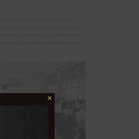
าหน้าที่ และคนพิการในความอุปการะ
นคลายทางจิตใจและอารมณ์ ให้มีความสงบ
แด่สมเด็จพระเจ้าลูกเธอ เจ้าฟ้าพัชรกิติ
รรมดังกล่าว จัดขึ้นทุกวันพฤหัสบดี ภาย
CLOSE
THIS
MODULE