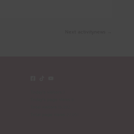
Next activitynews
→
Today's visitors:
3
Today's page views
6
Total visitors
16,882
Total page views
27,051