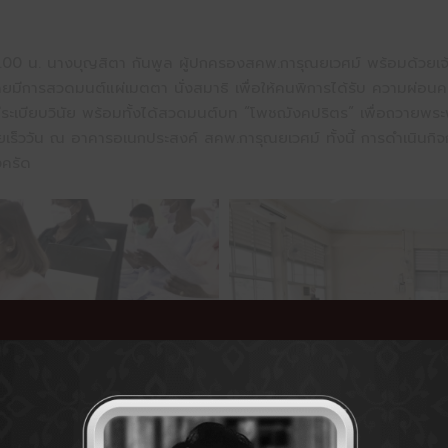
4.00 น. นางบุญสิตา กันพูล ผู้ปกครองสคพ.การุณยเวศม์ พร้อมด้วยเจ้
ยมีการสวดมนต์แผ่เมตตา นั่งสมาธิ เพื่อให้คนพิการได้รับ ความผ่อ
ะเบียบวินัย พร้อมทั้งได้สวดมนต์บท “โพชฌังคปริตร” เพื่อถวายพระพร
ววัน ณ อาคารอเนกประสงค์ สคพ.การุณยเวศม์ ทั้งนี้ การดำเนินกิจก
งครัด