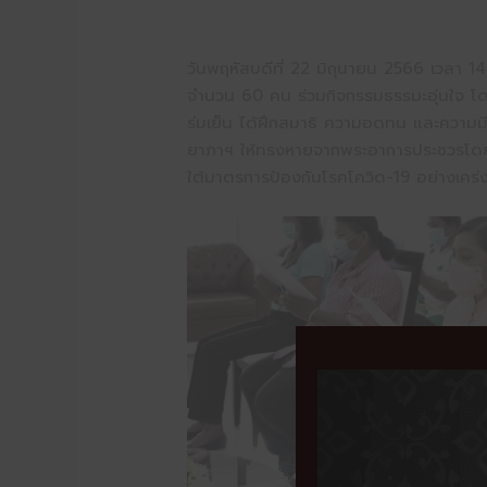
วันพฤหัสบดีที่ 22 มิถุนายน 2566 เวลา 1
จำนวน 60 คน ร่วมกิจกรรมธรรมะอุ่นใจ โด
ร่มเย็น ได้ฝึกสมาธิ ความอดทน และความมีร
ยาภาฯ ให้ทรงหายจากพระอาการประชวรโดยเร็
ใต้มาตรการป้องกันโรคโควิด-19 อย่างเคร่