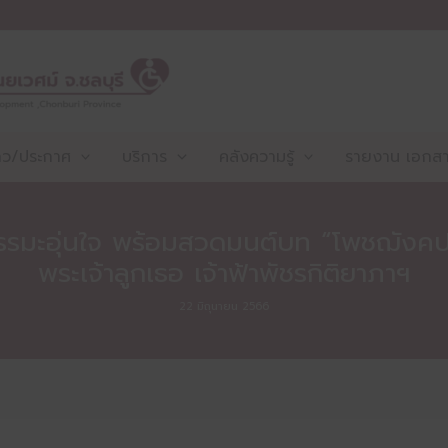
าว/ประกาศ
บริการ
คลังความรู้
รายงาน เอกสาร
รรมะอุ่นใจ พร้อมสวดมนต์บท “โพชฌังคปร
พระเจ้าลูกเธอ เจ้าฟ้าพัชรกิติยาภาฯ
22 มิถุนายน 2566