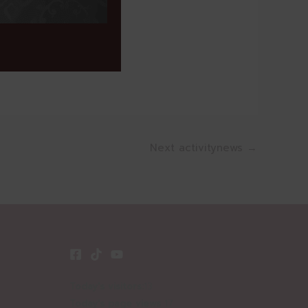
Next activitynews
→
Today's visitors:
13
Today's page views
17