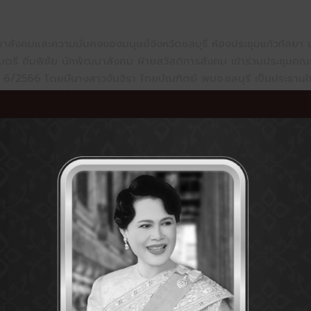
สังคมและความมั่นคงของมนุษย์จังหวัดชลบุรี ห้องประชุมแก้วกัลยา
มตรี อิ่มพิชัย นักพัฒนาสังคม ฝ่ายสวัสดิการสังคม เข้าร่วมประชุมคณ
่ 6/2566 โดยมีนางสาวจันจิรา ไทยบัณฑิตย์ พมจ.ชลบุรี เป็นประธานใน
บุรี โดยในวันนี้ที่ประชุมมีมติอนุมัติให้ความช่วยเหลือผู้ประสบปัญ