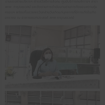
งานของฝ่ายบริหารฯ ฝ่ายสวัสดิการสังคม ศูนย์บริการคนพิการฯ สาขา
สคพ. การุณยเวศม์ และติดตามการดำเนินงานตามภารกิจของสถานคุ้ม
ครองฯ พร้อมทั้งอวยพรวันคล้ายวันเกิดแก่บุคลากรที่มีการเกิดในเกิด
มกราคม ณ อาคารอเนกประสงค์ สคพ.การุณยเวศม์