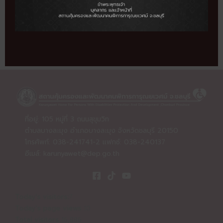
←
Previous procuremen67
Next procuremen67
→
ที่อยู่: 105 หมู่ที่ 3 ถนนสุขุมวิท
ตำบลบางละมุง อำเภอบางละมุง จังหวัดชลบุรี 20150
โทรศัพท์: 038-241741-2 แฟกซ์: 038-240137
อีเมล์:
karunyawet@dep.go.th
Today's visitors:
7
Today's page views
10
Total visitors
16,886