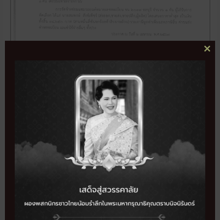
CL
THI
MO
325
จำนวนผู้เข้าชม