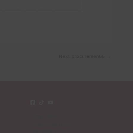
Next procuremen66
→
Today's visitors:
0
Today's page views
0
Total visitors
16,888