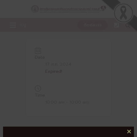
Skip
to
content
เมนู
ติดต่อเรา
Date
17 ส.ค. 2024
Expired!
Time
10:00 am - 10:00 am
แขกมาบริจาคสิ่งของ
CL