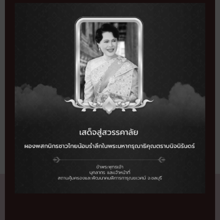
THI
และเลี้ยงอาหาร
MO
SHARE THIS EVENT