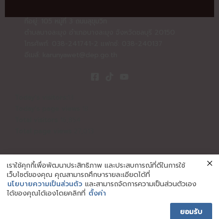
ที่อยู่: 105 หมู่ที่ 3 ถนนสุขุมวิท
ตำบลบางละมุง อำเภอบางละมุง จังหวัดชลบุรี 20150
โทรศัพท์: 038-241741-2 แฟกซ์: 038-240137
อีเมล์:
karunyawet@dep.go.th
Today's visitors:
13
Today's page views
18
Total visitors
16,854
Total page views
27,013
เราใช้คุกกี้เพื่อพัฒนาประสิทธิภาพ และประสบการณ์ที่ดีในการใช้
เว็บไซต์ของคุณ คุณสามารถศึกษารายละเอียดได้ที่
นโยบายความเป็นส่วนตัว
และสามารถจัดการความเป็นส่วนตัวเอง
Copyright © | 2026 Karunyawet | สถานคุ้มครองและพัฒนาคน
ได้ของคุณได้เองโดยคลิกที่
ตั้งค่า
พิการการุณยเวศม์ จ.ชลบุรี
ยอมรับ