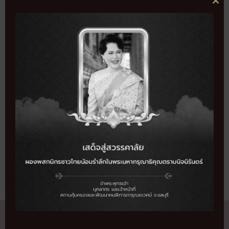
CL
บริจาคสิ่งของ CSR
THI
MO
คณะ 70 คน
SHARE THIS EVENT