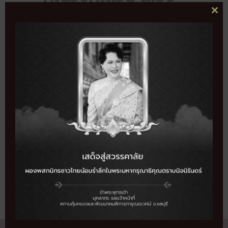
ไอศครีม บริจาค
CL
THI
สิ่งของ แขกมาถึง
MO
เวลา 13.30 น.
SHARE THIS EVENT