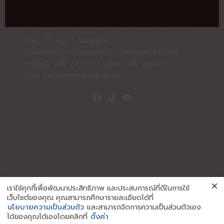
ที่อยู่: 105 หมู่ที่ 3 ถนนสุขุมวิท
ตำบลบางละมุง อำเภอบางละมุง จังหวัดชลบุรี 20150
โทรศัพท์: 038-241741-2 แฟกซ์: 038-240137
อีเมล์:
karunyawet@dep.go.th
Today's visitors:
17
Today's page views
22
Total visitors
16,874
Total page views
27,039
เราใช้คุกกี้เพื่อพัฒนาประสิทธิภาพ และประสบการณ์ที่ดีในการใช้
เว็บไซต์ของคุณ คุณสามารถศึกษารายละเอียดได้ที่
นโยบายความเป็นส่วนตัว
และสามารถจัดการความเป็นส่วนตัวเอง
Copyright © | 2026 Karunyawet | สถานคุ้มครองและพัฒนาคน
ได้ของคุณได้เองโดยคลิกที่
ตั้งค่า